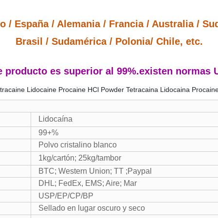
 / España / Alemania / Francia / Australia / Sud
Brasil / Sudamérica / Polonia/ Chile, etc.
 producto es superior al 99%.existen normas U
Lidocaína
99+%
Polvo cristalino blanco
1kg/cartón; 25kg/tambor
BTC; Western Union; TT ;Paypal
DHL; FedEx, EMS; Aire; Mar
USP/EP/CP/BP
Sellado en lugar oscuro y seco