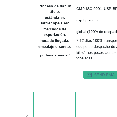
Proceso de dar un
GMP, ISO 9001, USP, BP,
título:
estándares
usp bp ep cp
farmacopeiales:
mercados de
global (100% de despac
exportación:
hora de llegada:
7-12 días 100% transpor
embalaje discreto:
equipo de despacho de 
kilos/unos pocos cientos
podemos enviar:
toneladas
SEND EMAIL