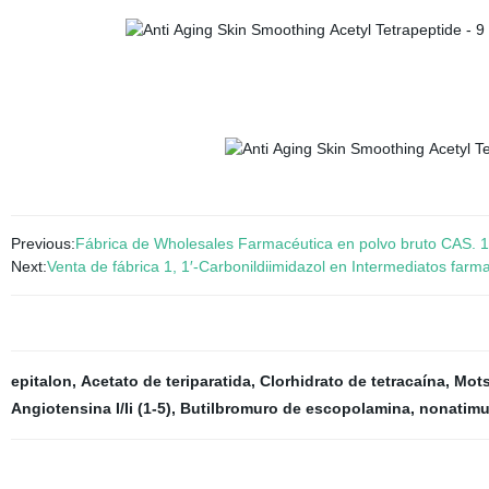
Previous:
Fábrica de Wholesales Farmacéutica en polvo bruto CAS. 12
Next:
Venta de fábrica 1, 1′-Carbonildiimidazol en Intermediatos farm
epitalon
,
Acetato de teriparatida
,
Clorhidrato de tetracaína
,
Mot
Angiotensina I/Ii (1-5)
,
Butilbromuro de escopolamina
,
nonatimu