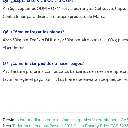
Q5: ¿acepta el servicio ODM o OEM?
A5: Sí, aceptamos ODM y OEM servicios, rangos: Gel suave, Cápsula, 
Contáctenos para diseñar su propio producto de Marca.
Q6: ¿Cómo entregar los bienes?
A6: ≤50kg por FedEx o DHL etc, ≥50kg por aire
o mar
, ≥100kg puede
discutimos!
Q7: ¿Cómo iniciar pedidos o hacer pagos?
A7:
Factura proforma con los datos bancarios de nuestra empresa se
favor, arregle el pago por TT. Los bienes se enviarán después de rec
Previous:
Intermediarios para la síntesis orgánica Valerophenona CA
Next:
Teriparatide Acetate Powder 99% China Factory Price CAS 522