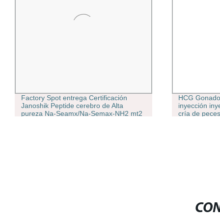
Factory Spot entrega Certificación
HCG Gonadotr
Janoshik Peptide cerebro de Alta
inyección in
pureza Na-Seamx/Na-Semax-NH2 mt2
cría de pece
Retatrutide Dsip Yk11 Selank con
Precio al por mayor
CON