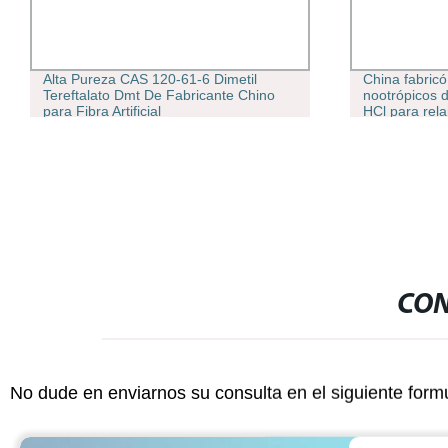
China fabricó polvo crudo de
Alta Calid
nootrópicos de alta calidad Phenibut
Methyl-3-P
HCl para relajar el estado de ánimo,
suministro del fabricante 99% puro CAS
1078-21-3 polvo Phenibut Selank
Semax Dihexa Glyx-13
CON
No dude en enviarnos su consulta en el siguiente form