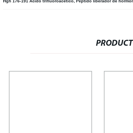
Hgh 176-191 Ácido trifluoroacético
,
Péptido liberador de hormo
PRODUCT