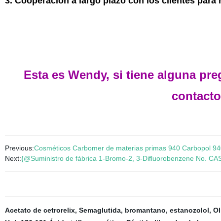
3. Cooperación a largo plazo con los clientes para 
Esta es Wendy, si tiene alguna pr
contacto
Previous:
Cosméticos Carbomer de materias primas 940 Carbopol 9
Next:
{@Suministro de fábrica 1-Bromo-2, 3-Difluorobenzene No. CA
Acetato de cetrorelix
,
Semaglutida
,
bromantano
,
estanozolol
,
Ol