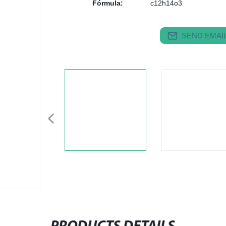
Fórmula:
c12h14o3
SEND EMAIL