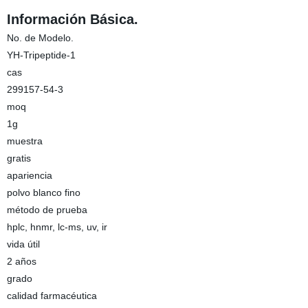
Información Básica.
No. de Modelo.
YH-Tripeptide-1
cas
299157-54-3
moq
1g
muestra
gratis
apariencia
polvo blanco fino
método de prueba
hplc, hnmr, lc-ms, uv, ir
vida útil
2 años
grado
calidad farmacéutica