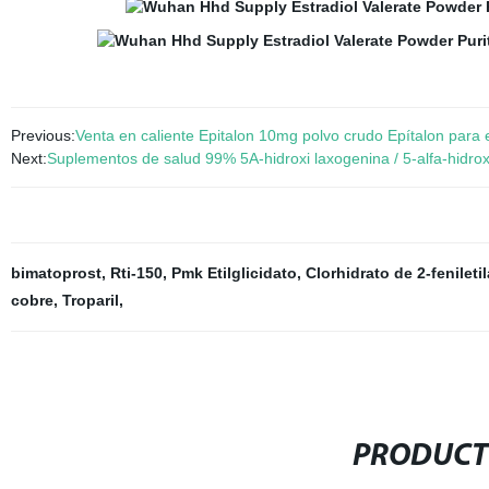
Previous:
Venta en caliente Epitalon 10mg polvo crudo Epítalon para e
Next:
Suplementos de salud 99% 5A-hidroxi laxogenina / 5-alfa-hidr
bimatoprost
,
Rti-150
,
Pmk Etilglicidato
,
Clorhidrato de 2-fenileti
cobre
,
Troparil
,
PRODUCT