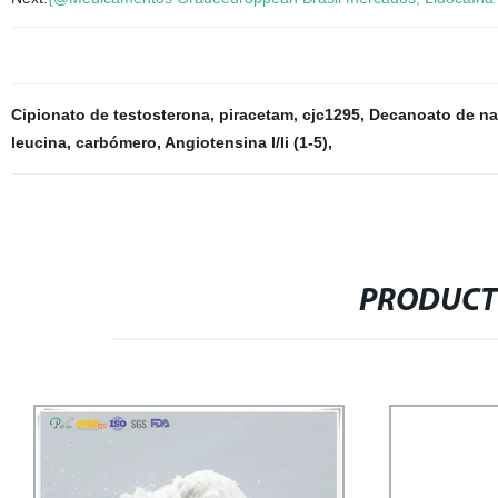
Cipionato de testosterona
,
piracetam
,
cjc1295
,
Decanoato de na
leucina
,
carbómero
,
Angiotensina I/Ii (1-5)
,
PRODUCT