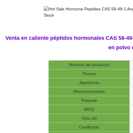
Venta en caliente péptidos hormonales CAS 58-49-
en polvo
Nombre del producto
Pureza
Apariencia
Almacenamiento
Paquete
MOQ
Vida útil
Certificado