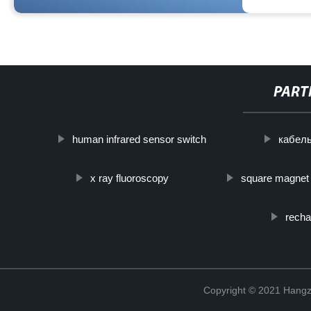
PART
human infrared sensor switch
кабел
x ray fluoroscopy
square magnet 
recha
Copyright © 2021 Hangz