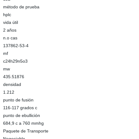
método de prueba
hplc
vida útil
2 años
n.o cas
137862-53-4
mf
c24h29n5o3
mw
435.51876
densidad
1.212
punto de fusión
116-117 grados c
punto de ebullición
684,9 c a 760 mmhg
Paquete de Transporte
Negociable