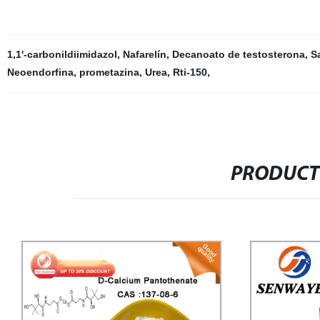
1,1'-carbonildiimidazol
,
Nafarelín
,
Decanoato de testosterona
,
S
Neoendorfina
,
prometazina
,
Urea
,
Rti-150
,
PRODUCT