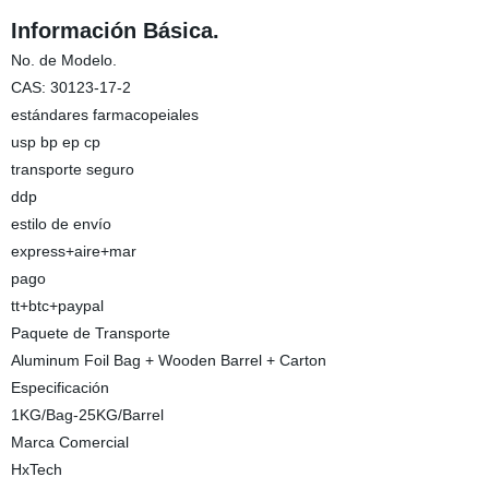
Información Básica.
No. de Modelo.
CAS: 30123-17-2
estándares farmacopeiales
usp bp ep cp
transporte seguro
ddp
estilo de envío
express+aire+mar
pago
tt+btc+paypal
Paquete de Transporte
Aluminum Foil Bag + Wooden Barrel + Carton
Especificación
1KG/Bag-25KG/Barrel
Marca Comercial
HxTech