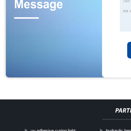
PART
uv adhesive curing light
hydraulic ben