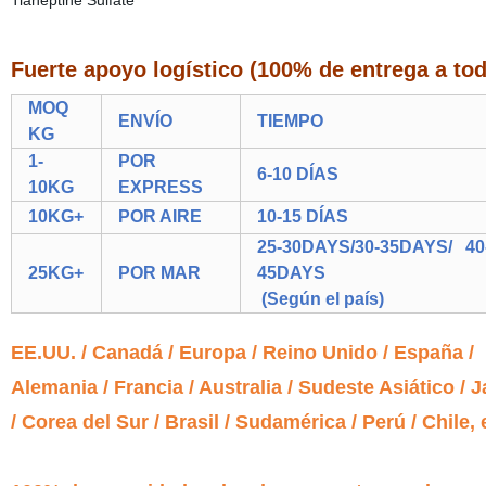
Fuerte apoyo logístico (100% de entrega a tod
MOQ
ENVÍO
TIEMPO
KG
1-
POR
6-10 DÍAS
10KG
EXPRESS
10KG+
POR AIRE
10-15 DÍAS
25-30DAYS/30-35DAYS/ 40
25KG+
POR MAR
45DAYS
(Según el país)
EE.UU. / Canadá / Europa / Reino Unido / España /
Alemania / Francia / Australia / Sudeste Asiático / 
/ Corea del Sur / Brasil / Sudamérica / Perú / Chile, 