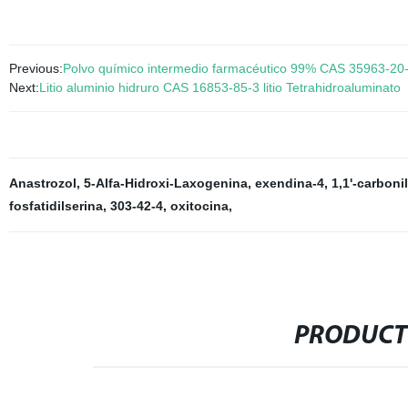
Previous:
Polvo químico intermedio farmacéutico 99% CAS 35963-20-3
Next:
Litio aluminio hidruro CAS 16853-85-3 litio Tetrahidroaluminato
Anastrozol
,
5-Alfa-Hidroxi-Laxogenina
,
exendina-4
,
1,1'-carboni
fosfatidilserina
,
303-42-4
,
oxitocina
,
PRODUCT