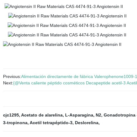
Previous:
Alimentación directamente de fábrica Valerophenone1009-14
Next:
{@Venta caliente péptido cosméticos Decapeptide acetil-3 Aceti
cjc1295
,
Acetato de alarelina
,
L-Asparagina, N2
,
Gonadotropina 
3-tropinona
,
Acetil tetrapéptido-3
,
Deslorelina
,