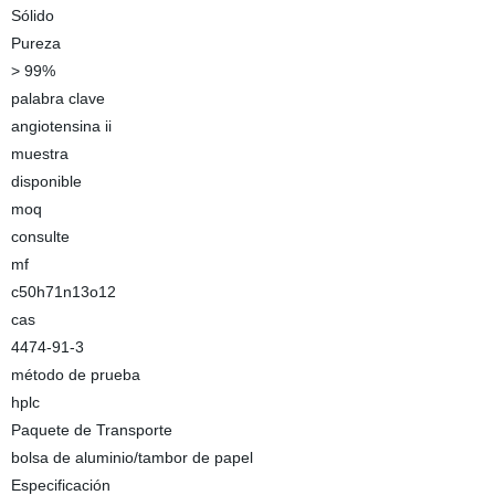
Sólido
Pureza
> 99%
palabra clave
angiotensina ii
muestra
disponible
moq
consulte
mf
c50h71n13o12
cas
4474-91-3
método de prueba
hplc
Paquete de Transporte
bolsa de aluminio/tambor de papel
Especificación