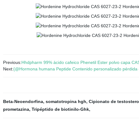
Previous:
Hhdpharm 99% ácido cafeico Phenetil Ester polvo capa CA
Next:
{@Hormona humana Peptide Contenido personalizado pérdida 
Beta-Neoendorfina
,
somatotropina hgh
,
Cipionato de testoster
prometazina
,
Tripéptido de biotinilo-Ghk
,