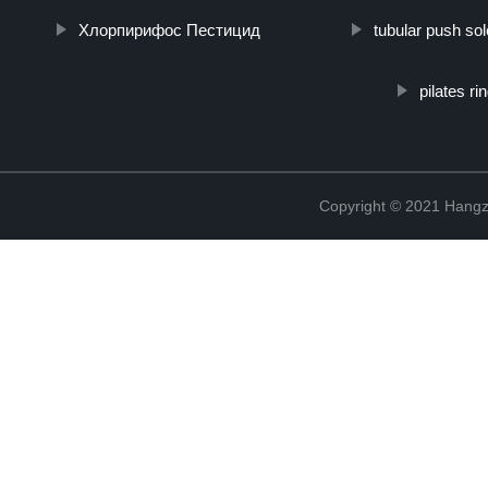
Хлорпирифос Пестицид
tubular push so
pilates r
Copyright © 2021 Hangz