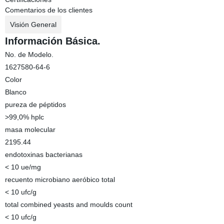
Comentarios de los clientes
Visión General
Información Básica.
No. de Modelo.
1627580-64-6
Color
Blanco
pureza de péptidos
>99,0% hplc
masa molecular
2195.44
endotoxinas bacterianas
< 10 ue/mg
recuento microbiano aeróbico total
< 10 ufc/g
total combined yeasts and moulds count
< 10 ufc/g