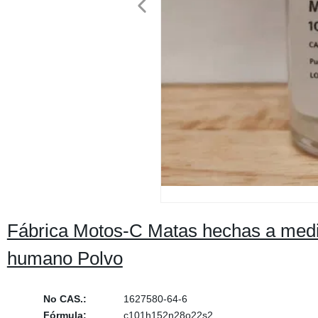
Fábrica Motos-C Matas hechas a med
humano Polvo
No CAS.:
1627580-64-6
Fórmula:
c101h152n28o22s2