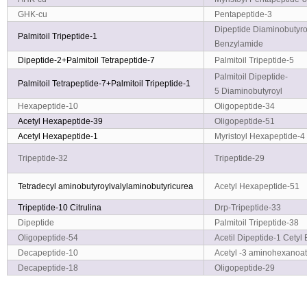
GHK-cu
Pentapeptide-3
Dipeptide Diaminobutyro
Palmitoil
Tripeptide-1
Benzylamide
Dipeptide-2+Palmitoil
Tetrapeptide-7
Palmitoil Tripeptide-5
Palmitoil Dipeptide-
Palmitoil
Tetrapeptide-7+Palmitoil Tripeptide-1
5 Diaminobutyroyl
Hexapeptide-10
Oligopeptide-34
Acetyl
Hexapeptide-39
Oligopeptide-51
Acetyl
Hexapeptide-1
Myristoyl Hexapeptide-4
Tripeptide-32
Tripeptide-29
Tetradecyl
aminobutyroylvalylaminobutyricurea
Acetyl Hexapeptide-51
Tripeptide-10
Citrulina
Drp-Tripeptide-33
Dipeptide
Palmitoil Tripeptide-38
Oligopeptide-54
Acetil Dipeptide-1 Cetyl 
Decapeptide-10
Acetyl -3 aminohexanoat
Decapeptide-18
Oligopeptide-29