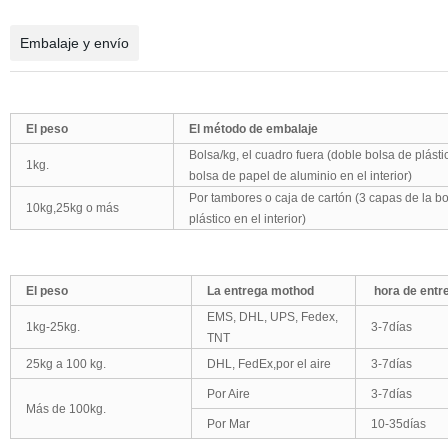
Embalaje y envío
El peso
El método de embalaje
Bolsa/kg, el cuadro fuera (doble bolsa de plásti
1kg.
bolsa de papel de aluminio en el interior)
Por tambores o caja de cartón (3 capas de la b
10kg,25kg o más
plástico en el interior)
El peso
La entrega mothod
hora de entr
EMS, DHL, UPS, Fedex,
1kg-25kg.
3-7días
TNT
25kg a 100 kg.
DHL, FedEx,por el aire
3-7días
Por Aire
3-7días
Más de 100kg.
Por Mar
10-35días