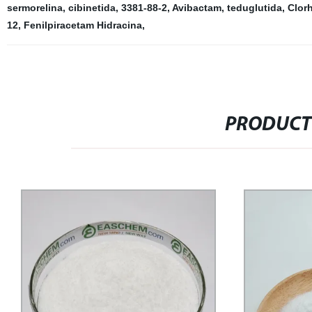
sermorelina
,
cibinetida
,
3381-88-2
,
Avibactam
,
teduglutida
,
Clorh
12
,
Fenilpiracetam Hidracina
,
PRODUCT