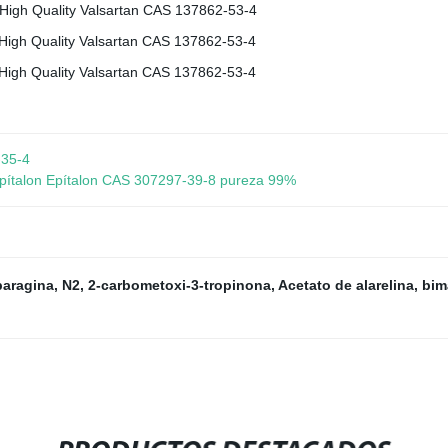
-35-4
 Epítalon Epítalon CAS 307297-39-8 pureza 99%
aragina, N2
,
2-carbometoxi-3-tropinona
,
Acetato de alarelina
,
bim