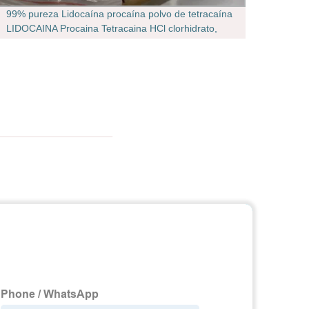
99% pureza Lidocaína procaína polvo de tetracaína
Pépti
LIDOCAINA Procaina Tetracaina HCl clorhidrato,
Adipo
100% Seguridad de la aduana puerta a puerta