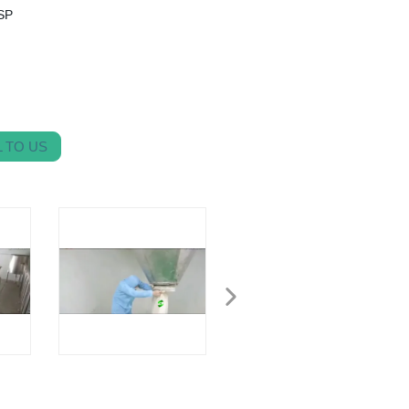
SP
 TO US