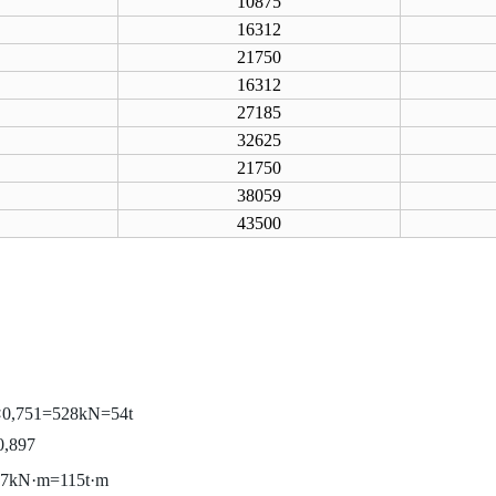
10875
16312
21750
16312
27185
32625
21750
38059
43500
8×0,751=528kN=54t
0,897
127kN·m=115t·m