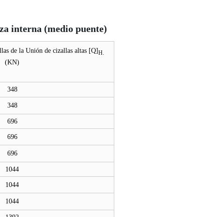
za interna (medio puente)
las de la Unión de cizallas altas [Q]
H.
(KN)
348
348
696
696
696
1044
1044
1044