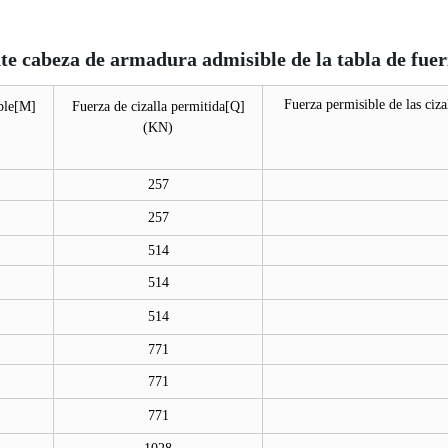
e cabeza de armadura admisible de la tabla de fuer
Fuerza permisible de las cizal
ble[M]
Fuerza de cizalla permitida[Q]
(KN)
257
257
514
514
514
771
771
771