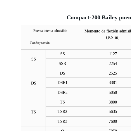
Compact-200 Bailey puent
Fuerza interna admisible
Momento de flexión admisi
(KN·m)
Configuración
SS
1127
SS
SSR
2254
DS
2525
DSR1
3381
DS
DSR2
5050
TS
3800
TSR2
5635
TS
TSR3
7600