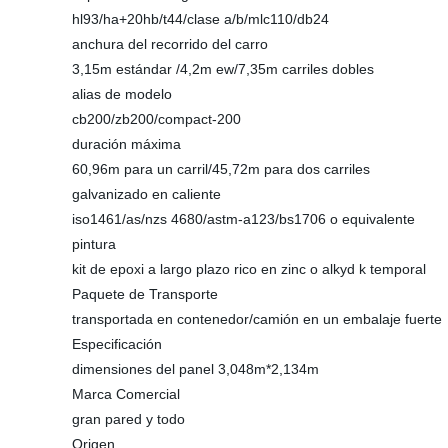
hl93/ha+20hb/t44/clase a/b/mlc110/db24
anchura del recorrido del carro
3,15m estándar /4,2m ew/7,35m carriles dobles
alias de modelo
cb200/zb200/compact-200
duración máxima
60,96m para un carril/45,72m para dos carriles
galvanizado en caliente
iso1461/as/nzs 4680/astm-a123/bs1706 o equivalente
pintura
kit de epoxi a largo plazo rico en zinc o alkyd k temporal
Paquete de Transporte
transportada en contenedor/camión en un embalaje fuerte
Especificación
dimensiones del panel 3,048m*2,134m
Marca Comercial
gran pared y todo
Origen