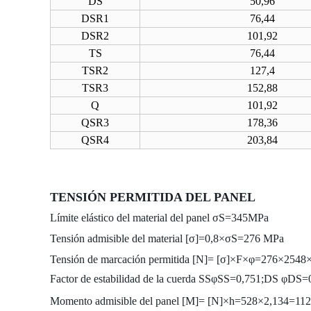
DS
50,96
DSR1
76,44
DSR2
101,92
TS
76,44
TSR2
127,4
TSR3
152,88
Q
101,92
QSR3
178,36
QSR4
203,84
TENSIÓN PERMITIDA DEL PANEL
Límite elástico del material del panel σS
=345MPa
Tensión admisible del material [σ]=0,8×σS
=276 MPa
Tensión de marcación permitida [N]= [σ]×F×φ=276×254
Factor de estabilidad de la cuerda SSφSS
=0,751;
DS
φDS
=
Momento admisible del panel [M]= [N]×h=528×2,134=1