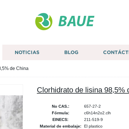
BAUE
NOTICIAS
BLOG
CONTÁCT
98,5% de China
Clorhidrato de lisina 98,5%
No CAS.:
657-27-2
Fórmula:
c6h14n2o2.clh
EINECS:
211-519-9
Material de embalaje:
El plastico