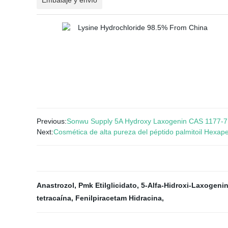
Embalaje y envío
Previous:
Sonwu Supply 5A Hydroxy Laxogenin CAS 1177-7
Next:
Cosmética de alta pureza del péptido palmitoil Hexap
Anastrozol
,
Pmk Etilglicidato
,
5-Alfa-Hidroxi-Laxogeni
tetracaína
,
Fenilpiracetam Hidracina
,