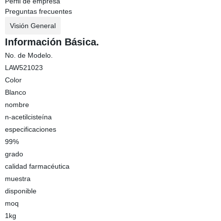
Perfil de empresa
Preguntas frecuentes
Visión General
Información Básica.
No. de Modelo.
LAW521023
Color
Blanco
nombre
n-acetilcisteína
especificaciones
99%
grado
calidad farmacéutica
muestra
disponible
moq
1kg