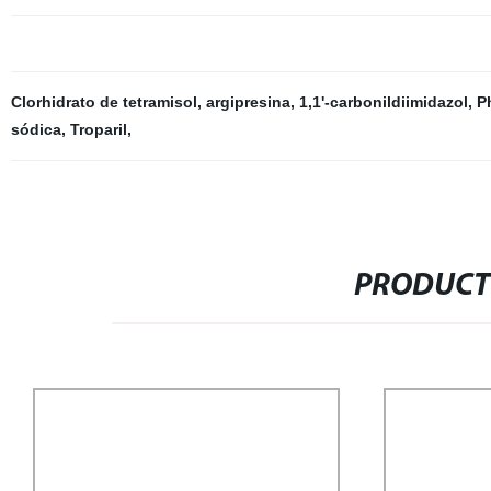
Clorhidrato de tetramisol
,
argipresina
,
1,1'-carbonildiimidazol
,
P
sódica
,
Troparil
,
PRODUCT