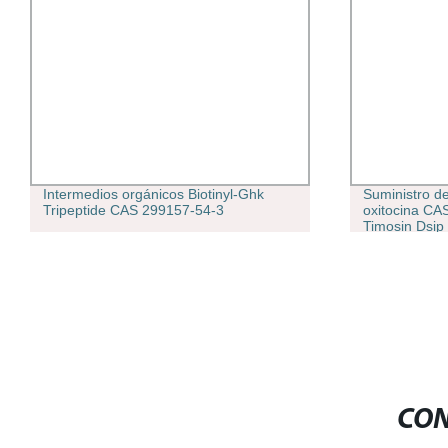
Intermedios orgánicos Biotinyl-Ghk
Suministro d
Tripeptide CAS 299157-54-3
oxitocina CAS
Timosin Dsip
con calidad s
CON