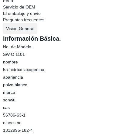
Feed
Servicio de OEM
El embalaje y envío
Preguntas frecuentes
Visión General
Información Básica.
No. de Modelo.
SW O 1101
nombre
5a-hidroxi laxogenina
apariencia
polvo blanco
marca
sonwu
cas
56786-63-1
einecs no
1312995-182-4