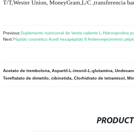
T/T,Wester Union, MoneyGram,L/C ,transferencia ba
Previous:
Suplemento nutricional de Venta caliente L-Hidroxiprolina 
Next:
Péptido cosmético Acetil hexapéptido 8 Antienvejecimiento pépti
Acetato de trembolona
,
Aspartil-L-treonil-L-glutamina
,
Undecano
Tereftalato de dimetilo
,
cibinetida
,
Clorhidrato de tetramisol
,
Min
PRODUCT