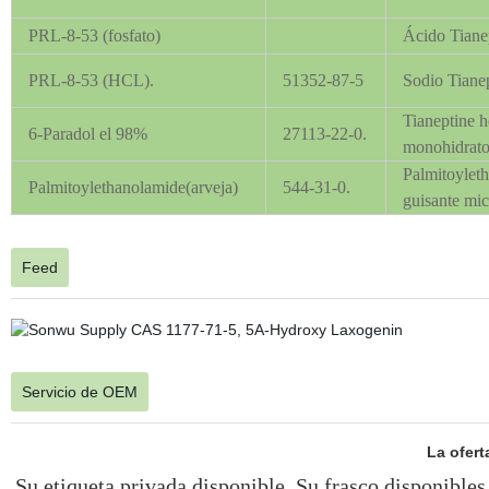
PRL-8-53 (fosfato)
Ácido Tiane
PRL-8-53 (HCL).
51352-87-5
Sodio Tiane
Tianeptine h
6-Paradol el 98%
27113-22-0.
monohidrat
Palmitoylet
Palmitoylethanolamide(arveja)
544-31-0.
guisante mi
Feed
Servicio de OEM
La ofert
Su etiqueta privada disponible. Su frasco disponibles