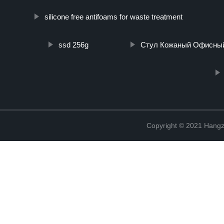
silicone free antifoams for waste treatment
ssd 256g
Стул Кожаный Офисны
Copyright © 2021 Hangz