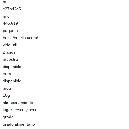
mf
c27h42o5
mw
446.619
paquete
bolsa/botellas/cartón
vida útil
2 años
muestra
disponible
oem
disponible
moq
10g
almacenamiento
lugar fresco y seco
grado
grado alimentario