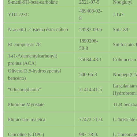
9-metil-9H-beta-carboline
2521-07-5
Nooglutyl
489408-02-
YDL223C
J-147
8
N-acetil-L-Cisteina éster etílico
59587-09-6
Sni-18
1890208-
El compuesto 7P.
Sni fosfato
58-8
1-(1-Adamantylcarbonyl)
35084-48-1
Coluraceta
prolina (ACA)
Olivetol(3,5-hydroxypentyl
500-66-3
Noopept(GV
benceno)
La galantam
"Glucoraphanin"
21414-41-5
Hydrobromi
Fluorene Myristate
TLB benzoa
Fturacetam maleica
77472-71-0.
L-threonate 
Citicoline (CDPC)
987-78-0.
L-Threonate