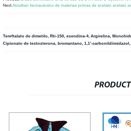
Next:
Atosiban farmacéutico de materias primas de acetato acetato ac
Tereftalato de dimetilo
,
Rti-150
,
exendina-4
,
Argirelina
,
Monohidra
Cipionato de testosterona
,
bromantano
,
1,1'-carbonildiimidazol
,
PRODUCT