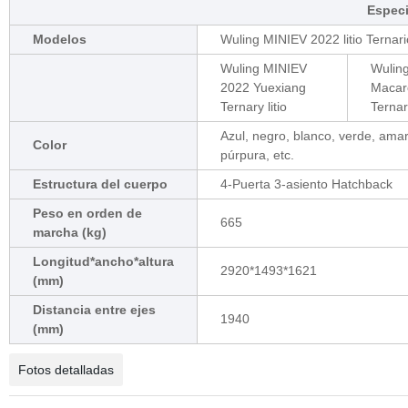
Especi
Modelos
Wuling MINIEV 2022 litio Ternario
Wuling MINIEV
Wulin
2022 Yuexiang
Macar
Ternary litio
Ternari
Azul, negro, blanco, verde, amari
Color
púrpura, etc.
Estructura del cuerpo
4-Puerta 3-asiento Hatchback
Peso en orden de
665
marcha (kg)
Longitud*ancho*altura
2920*1493*1621
(mm)
Distancia entre ejes
1940
(mm)
Fotos detalladas